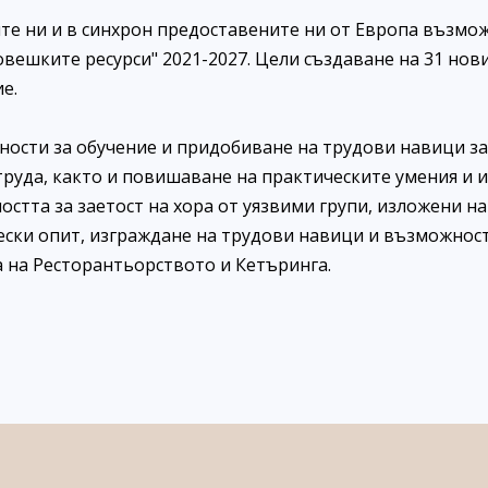
ите ни и в синхрон предоставените ни от Европа възмо
вешките ресурси" 2021-2027. Цели създаване на 31 нови
е.
ости за обучение и придобиване на трудови навици за
труда, както и повишаване на практическите умения и 
стта за заетост на хора от уязвими групи, изложени на
ски опит, изграждане на трудови навици и възможност
 на Ресторантьорството и Кетъринга.