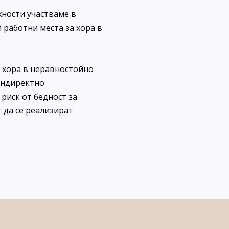
жности участваме в
 работни места за хора в
 хора в неравностойно
индиректно
 риск от бедност за
 да се реализират