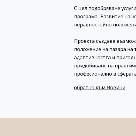
С цел подобряване услуг
програма "Развитие на чо
неравностойно положени
Проекта създава възможн
положение на пазара на 
адаптивността и пригодно
придобиване на практиче
професионално в сферата
обратно към Новини