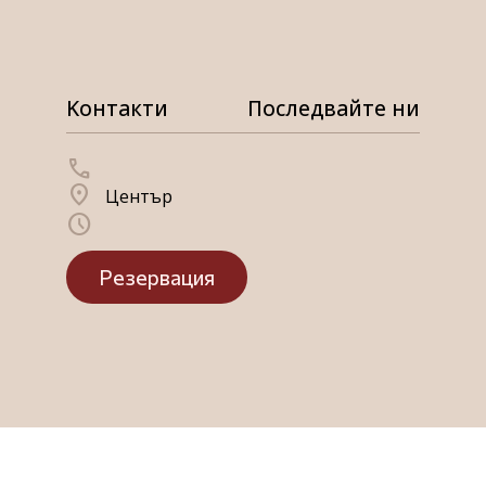
Kонтакти
Последвайте ни
call
location_on
Център
schedule
Резервация