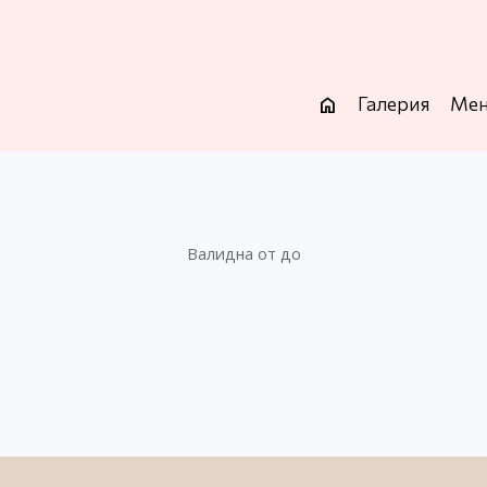
Галерия
Ме
home
Валидна от до